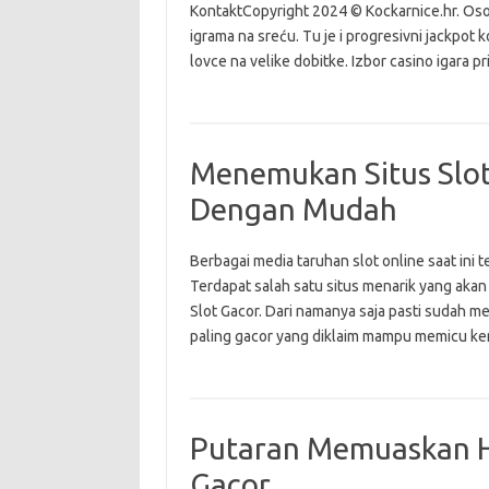
KontaktCopyright 2024 © Kockarnice.hr. Oso
igrama na sreću. Tu je i progresivni jackpot ko
lovce na velike dobitke. Izbor casino igara pr
Menemukan Situs Slo
Dengan Mudah
Berbagai media taruhan slot online saat ini 
Terdapat salah satu situs menarik yang aka
Slot Gacor. Dari namanya saja pasti sudah me
paling gacor yang diklaim mampu memicu k
Putaran Memuaskan H
Gacor