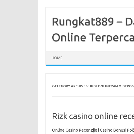
Skip
to
content
Rungkat889 – Da
Online Terperc
HOME
CATEGORY ARCHIVES:
JUDI ONLINE24JAM DEPOS
Rizk casino online rec
Online Casino Recenzije i Casino Bonusi Počet