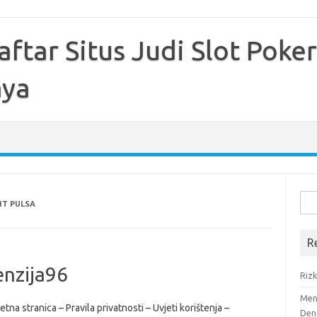
ftar Situs Judi Slot Poke
aya
S
IT PULSA
e
a
R
r
c
enzija96
Rizk
h
Men
f
na stranica – Pravila privatnosti – Uvjeti korištenja –
Den