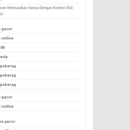
aran Memuaskan Hanya Dengan Konten Slot
or
t gacor
t online
t88
avip
bpokerqq
bpokerqq
bpokerqq
t gacor
t online
e gacor