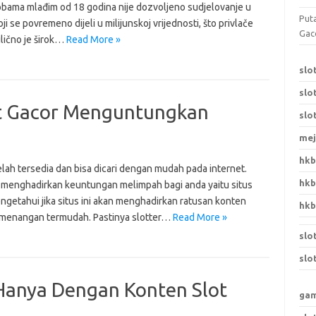
o
bama mlađim od 18 godina nije dozvoljeno sudjelovanje u
r
Put
ji se povremeno dijeli u milijunskoj vrijednosti, što privlače
Gac
:
ilično je širok…
Read More »
slo
slo
t Gacor Menguntungkan
slo
mej
hk
telah tersedia dan bisa dicari dengan mudah pada internet.
hk
n menghadirkan keuntungan melimpah bagi anda yaitu situs
ngetahui jika situs ini akan menghadirkan ratusan konten
hk
emenangan termudah. Pastinya slotter…
Read More »
slo
slo
anya Dengan Konten Slot
gam