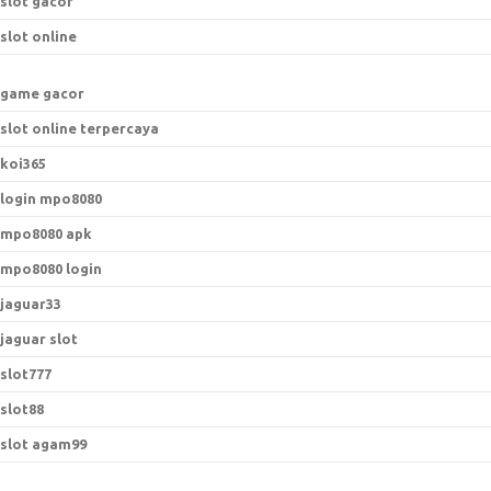
slot gacor
slot online
game gacor
slot online terpercaya
koi365
login mpo8080
mpo8080 apk
mpo8080 login
jaguar33
jaguar slot
slot777
slot88
slot agam99