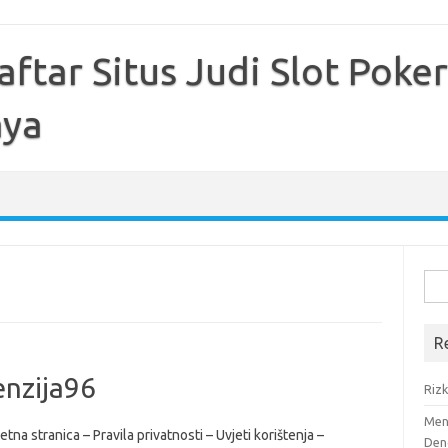
ftar Situs Judi Slot Poke
aya
S
e
a
R
r
c
enzija96
Rizk
h
Men
f
na stranica – Pravila privatnosti – Uvjeti korištenja –
Den