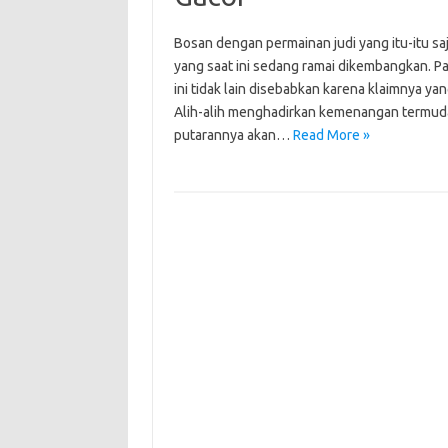
Bosan dengan permainan judi yang itu-itu s
yang saat ini sedang ramai dikembangkan. Pa
ini tidak lain disebabkan karena klaimnya 
Alih-alih menghadirkan kemenangan termudah
putarannya akan…
Read More »