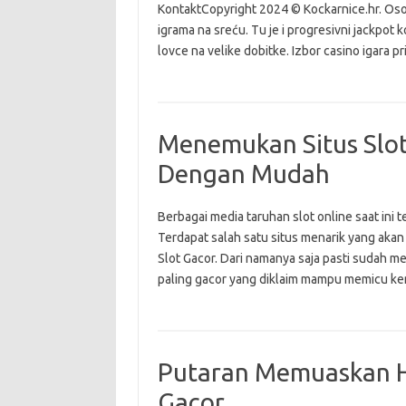
KontaktCopyright 2024 © Kockarnice.hr. Oso
igrama na sreću. Tu je i progresivni jackpot ko
lovce na velike dobitke. Izbor casino igara pr
Menemukan Situs Slo
Dengan Mudah
Berbagai media taruhan slot online saat ini 
Terdapat salah satu situs menarik yang aka
Slot Gacor. Dari namanya saja pasti sudah me
paling gacor yang diklaim mampu memicu k
Putaran Memuaskan H
Gacor