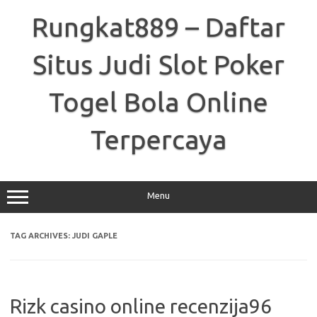
Skip
to
Rungkat889 – Daftar
content
Situs Judi Slot Poker
Togel Bola Online
Terpercaya
Menu
TAG ARCHIVES:
JUDI GAPLE
Rizk casino online recenzija96