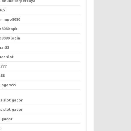
t online terpercaya
365
in mpo8080
8080 apk
8080 login
uar33
uar slot
t777
t88
t agam99
us slot gacor
us slot gacor
t gacor
t