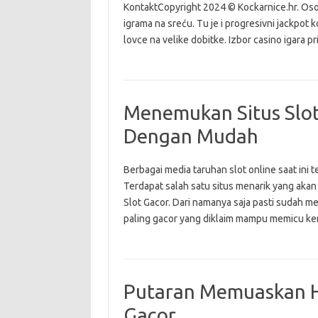
KontaktCopyright 2024 © Kockarnice.hr. Oso
igrama na sreću. Tu je i progresivni jackpot ko
lovce na velike dobitke. Izbor casino igara pr
Menemukan Situs Slo
Dengan Mudah
Berbagai media taruhan slot online saat ini 
Terdapat salah satu situs menarik yang aka
Slot Gacor. Dari namanya saja pasti sudah me
paling gacor yang diklaim mampu memicu k
Putaran Memuaskan H
Gacor