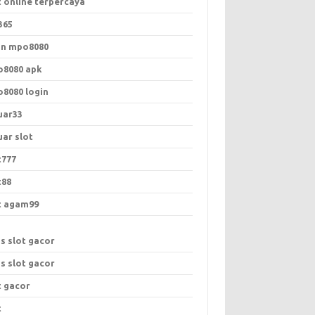
t online terpercaya
365
in mpo8080
8080 apk
8080 login
uar33
uar slot
t777
t88
t agam99
us slot gacor
us slot gacor
t gacor
t