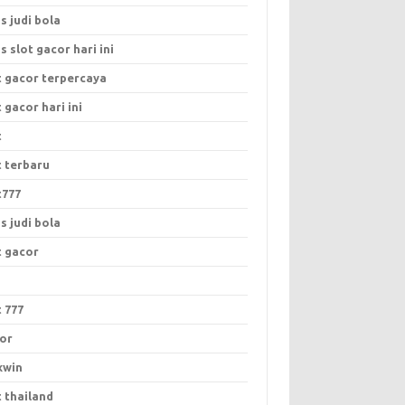
us judi bola
us slot gacor hari ini
t gacor terpercaya
t gacor hari ini
t
t terbaru
t777
us judi bola
t gacor
t 777
or
xwin
t thailand