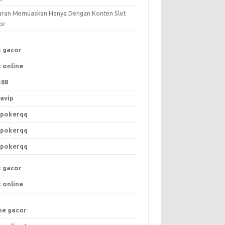
aran Memuaskan Hanya Dengan Konten Slot
or
t gacor
t online
t88
avip
bpokerqq
bpokerqq
bpokerqq
t gacor
t online
e gacor