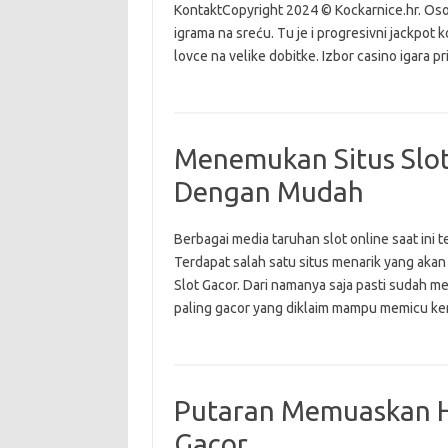
KontaktCopyright 2024 © Kockarnice.hr. Oso
igrama na sreću. Tu je i progresivni jackpot ko
lovce na velike dobitke. Izbor casino igara pr
Menemukan Situs Slo
Dengan Mudah
Berbagai media taruhan slot online saat ini 
Terdapat salah satu situs menarik yang aka
Slot Gacor. Dari namanya saja pasti sudah me
paling gacor yang diklaim mampu memicu k
Putaran Memuaskan H
Gacor