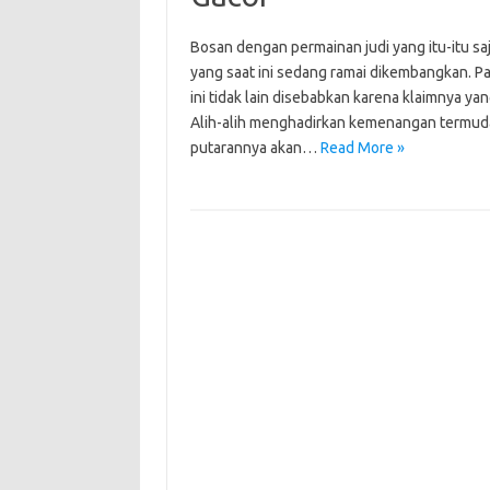
Bosan dengan permainan judi yang itu-itu s
yang saat ini sedang ramai dikembangkan. Pa
ini tidak lain disebabkan karena klaimnya 
Alih-alih menghadirkan kemenangan termudah
putarannya akan…
Read More »