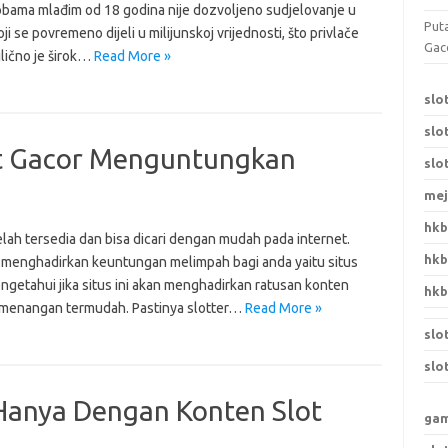
o
bama mlađim od 18 godina nije dozvoljeno sudjelovanje u
r
Put
ji se povremeno dijeli u milijunskoj vrijednosti, što privlače
Gac
:
ilično je širok…
Read More »
slo
slo
t Gacor Menguntungkan
slo
mej
hk
telah tersedia dan bisa dicari dengan mudah pada internet.
hk
n menghadirkan keuntungan melimpah bagi anda yaitu situs
ngetahui jika situs ini akan menghadirkan ratusan konten
hk
emenangan termudah. Pastinya slotter…
Read More »
slo
slo
anya Dengan Konten Slot
gam