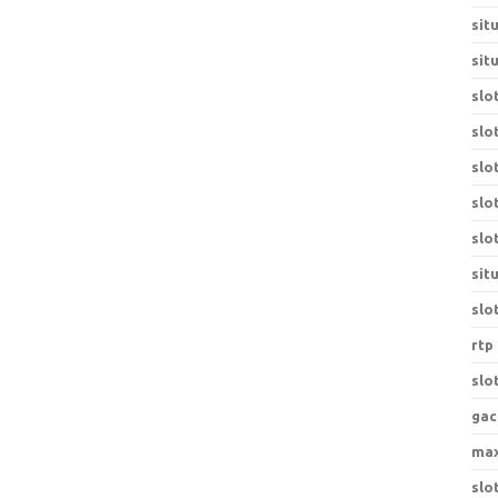
sit
sit
slo
slo
slo
slo
slo
sit
slo
rtp
slo
gac
ma
slo