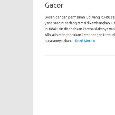
Gacor
Bosan dengan permainan judi yang itu-itu s
yang saat ini sedang ramai dikembangkan. Pa
ini tidak lain disebabkan karena klaimnya 
Alih-alih menghadirkan kemenangan termudah
putarannya akan…
Read More »