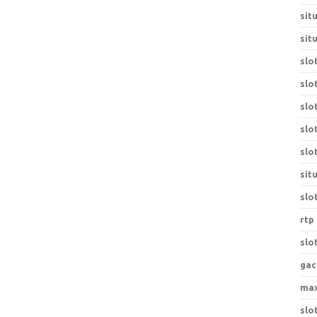
sit
sit
slo
slo
slo
slo
slo
sit
slo
rtp
slo
gac
ma
slo