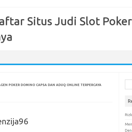
ftar Situs Judi Slot Poke
aya
Sea
AGEN POKER DOMINO CAPSA DAN ADUQ ONLINE TERPERCAYA
for:
R
Rizk
enzija96
Men
Den