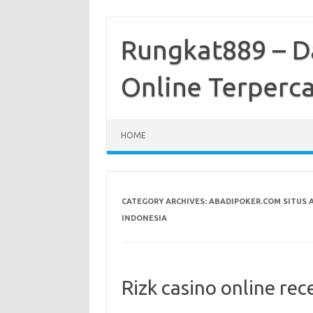
Skip
to
content
Rungkat889 – Da
Online Terperc
HOME
CATEGORY ARCHIVES:
ABADIPOKER.COM SITUS 
INDONESIA
Rizk casino online rec