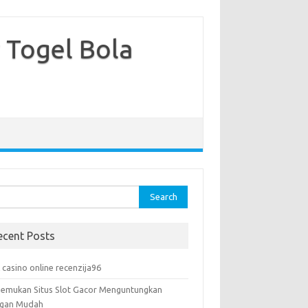
r Togel Bola
rch
ecent Posts
 casino online recenzija96
emukan Situs Slot Gacor Menguntungkan
gan Mudah