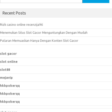
e
a
Recent Posts
r
c
Rizk casino online recenzija96
h
Menemukan Situs Slot Gacor Menguntungkan Dengan Mudah
f
o
Putaran Memuaskan Hanya Dengan Konten Slot Gacor
r
:
slot gacor
slot online
slot88
mejavip
hkbpokerqq
hkbpokerqq
hkbpokerqq