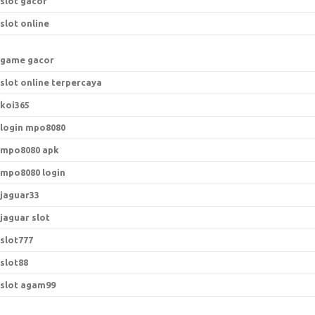
slot gacor
slot online
game gacor
slot online terpercaya
koi365
login mpo8080
mpo8080 apk
mpo8080 login
jaguar33
jaguar slot
slot777
slot88
slot agam99