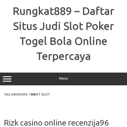
Skip
to
Rungkat889 – Daftar
content
Situs Judi Slot Poker
Togel Bola Online
Terpercaya
Menu
TAG ARCHIVES:
188BET SLOT
Rizk casino online recenzija96