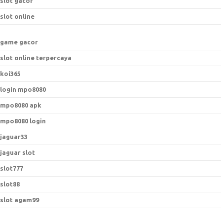
slot gacor
slot online
game gacor
slot online terpercaya
koi365
login mpo8080
mpo8080 apk
mpo8080 login
jaguar33
jaguar slot
slot777
slot88
slot agam99