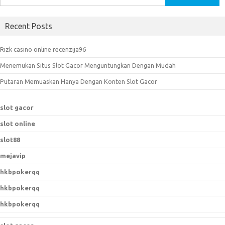
e
a
Recent Posts
r
c
Rizk casino online recenzija96
h
Menemukan Situs Slot Gacor Menguntungkan Dengan Mudah
f
o
Putaran Memuaskan Hanya Dengan Konten Slot Gacor
r
:
slot gacor
slot online
slot88
mejavip
hkbpokerqq
hkbpokerqq
hkbpokerqq