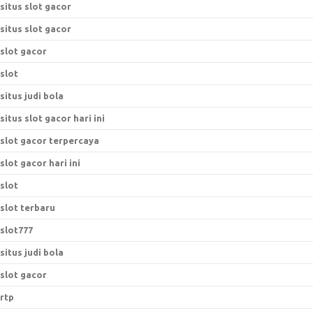
situs slot gacor
situs slot gacor
slot gacor
slot
situs judi bola
situs slot gacor hari ini
slot gacor terpercaya
slot gacor hari ini
slot
slot terbaru
slot777
situs judi bola
slot gacor
rtp