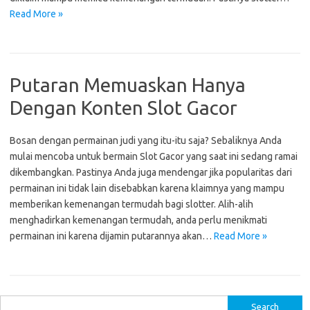
Read More »
Putaran Memuaskan Hanya
Dengan Konten Slot Gacor
Bosan dengan permainan judi yang itu-itu saja? Sebaliknya Anda
mulai mencoba untuk bermain Slot Gacor yang saat ini sedang ramai
dikembangkan. Pastinya Anda juga mendengar jika popularitas dari
permainan ini tidak lain disebabkan karena klaimnya yang mampu
memberikan kemenangan termudah bagi slotter. Alih-alih
menghadirkan kemenangan termudah, anda perlu menikmati
permainan ini karena dijamin putarannya akan…
Read More »
S