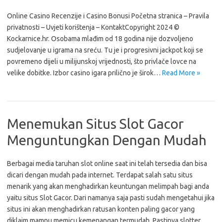
Online Casino Recenzije i Casino Bonusi Početna stranica – Pravila
privatnosti – Uvjeti korištenja – KontaktCopyright 2024 ©
Kockarnice.hr. Osobama mlađim od 18 godina nije dozvoljeno
sudjelovanje u igrama na sreću. Tu je i progresivni jackpot koji se
povremeno dijeli u milijunskoj vrijednosti, što privlače lovce na
velike dobitke. Izbor casino igara prilično je širok…
Read More »
Menemukan Situs Slot Gacor
Menguntungkan Dengan Mudah
Berbagai media taruhan slot online saat ini telah tersedia dan bisa
dicari dengan mudah pada internet. Terdapat salah satu situs
menarik yang akan menghadirkan keuntungan melimpah bagi anda
yaitu situs Slot Gacor. Dari namanya saja pasti sudah mengetahui jika
situs ini akan menghadirkan ratusan konten paling gacor yang
diklaim mampu memicu kemenangan termudah. Pastinya slotter…