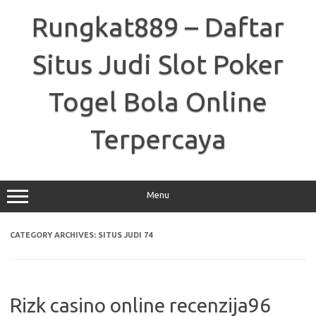
Skip
to
Rungkat889 – Daftar
content
Situs Judi Slot Poker
Togel Bola Online
Terpercaya
Menu
CATEGORY ARCHIVES:
SITUS JUDI 74
Rizk casino online recenzija96