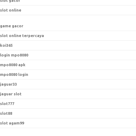
slot gacor
slot online
game gacor
slot online terpercaya
koi365
login mpo8080
mpo8080 apk
mpo8080 login
jaguar33
jaguar slot
slot777
slot88
slot agam99