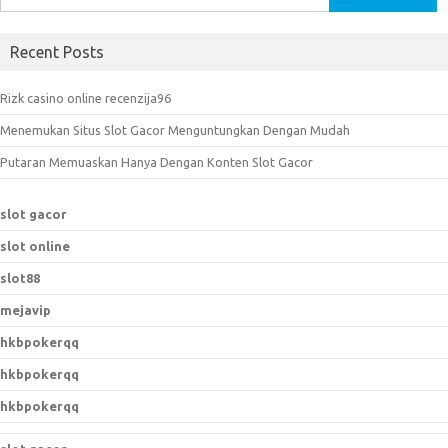
e
a
Recent Posts
r
c
Rizk casino online recenzija96
h
Menemukan Situs Slot Gacor Menguntungkan Dengan Mudah
f
o
Putaran Memuaskan Hanya Dengan Konten Slot Gacor
r
:
slot gacor
slot online
slot88
mejavip
hkbpokerqq
hkbpokerqq
hkbpokerqq