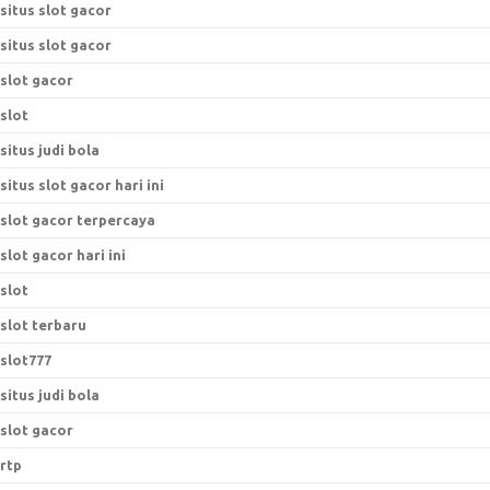
situs slot gacor
situs slot gacor
slot gacor
slot
situs judi bola
situs slot gacor hari ini
slot gacor terpercaya
slot gacor hari ini
slot
slot terbaru
slot777
situs judi bola
slot gacor
rtp