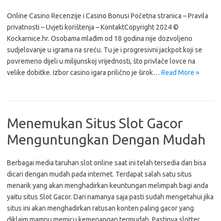
Online Casino Recenzije i Casino Bonusi Početna stranica – Pravila
privatnosti – Uvjeti korištenja – KontaktCopyright 2024 ©
Kockarnice.hr. Osobama mlađim od 18 godina nije dozvoljeno
sudjelovanje u igrama na sreću. Tu je i progresivni jackpot koji se
povremeno dijeli u milijunskoj vrijednosti, što privlače lovce na
velike dobitke. Izbor casino igara prilično je širok…
Read More »
Menemukan Situs Slot Gacor
Menguntungkan Dengan Mudah
Berbagai media taruhan slot online saat ini telah tersedia dan bisa
dicari dengan mudah pada internet. Terdapat salah satu situs
menarik yang akan menghadirkan keuntungan melimpah bagi anda
yaitu situs Slot Gacor. Dari namanya saja pasti sudah mengetahui jika
situs ini akan menghadirkan ratusan konten paling gacor yang
diklaim mampu memicu kemenangan termudah. Pastinya slotter…