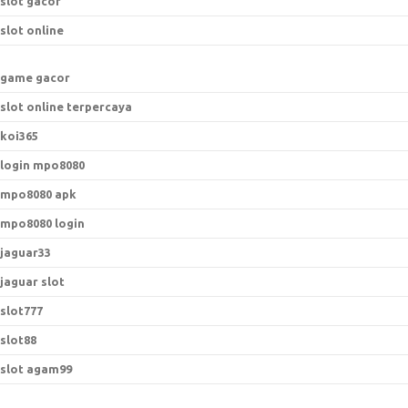
slot gacor
slot online
game gacor
slot online terpercaya
koi365
login mpo8080
mpo8080 apk
mpo8080 login
jaguar33
jaguar slot
slot777
slot88
slot agam99