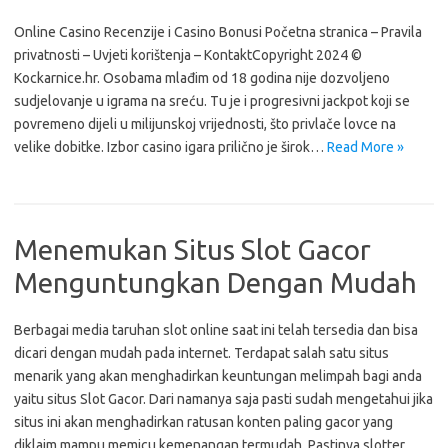
Online Casino Recenzije i Casino Bonusi Početna stranica – Pravila
privatnosti – Uvjeti korištenja – KontaktCopyright 2024 ©
Kockarnice.hr. Osobama mlađim od 18 godina nije dozvoljeno
sudjelovanje u igrama na sreću. Tu je i progresivni jackpot koji se
povremeno dijeli u milijunskoj vrijednosti, što privlače lovce na
velike dobitke. Izbor casino igara prilično je širok…
Read More »
Menemukan Situs Slot Gacor
Menguntungkan Dengan Mudah
Berbagai media taruhan slot online saat ini telah tersedia dan bisa
dicari dengan mudah pada internet. Terdapat salah satu situs
menarik yang akan menghadirkan keuntungan melimpah bagi anda
yaitu situs Slot Gacor. Dari namanya saja pasti sudah mengetahui jika
situs ini akan menghadirkan ratusan konten paling gacor yang
diklaim mampu memicu kemenangan termudah. Pastinya slotter…