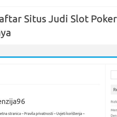
ftar Situs Judi Slot Poke
aya
Sea
for:
R
enzija96
Rizk
Men
na stranica – Pravila privatnosti – Uvjeti korištenja –
Den