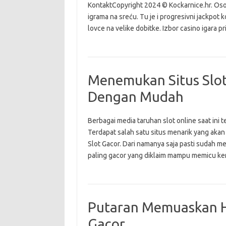
KontaktCopyright 2024 © Kockarnice.hr. Oso
igrama na sreću. Tu je i progresivni jackpot ko
lovce na velike dobitke. Izbor casino igara pr
Menemukan Situs Slo
Dengan Mudah
Berbagai media taruhan slot online saat ini 
Terdapat salah satu situs menarik yang aka
Slot Gacor. Dari namanya saja pasti sudah me
paling gacor yang diklaim mampu memicu k
Putaran Memuaskan H
Gacor