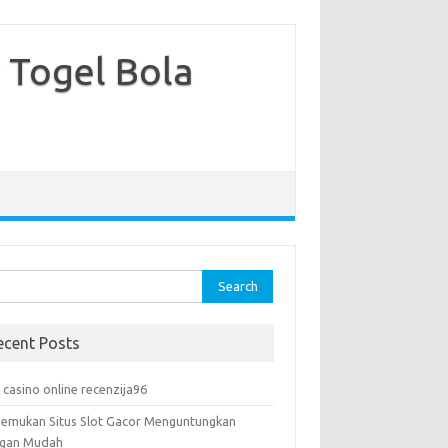
r Togel Bola
rch
ecent Posts
 casino online recenzija96
emukan Situs Slot Gacor Menguntungkan
gan Mudah