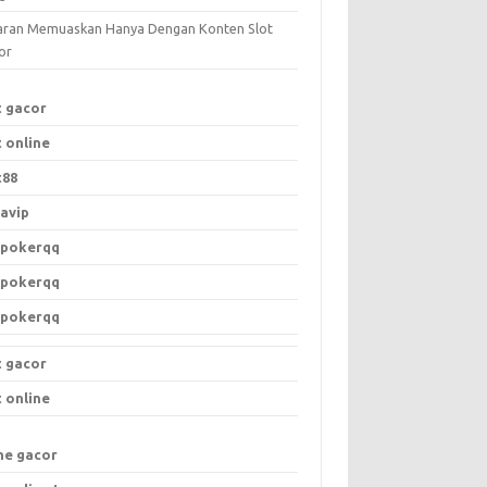
aran Memuaskan Hanya Dengan Konten Slot
or
t gacor
t online
t88
avip
bpokerqq
bpokerqq
bpokerqq
t gacor
t online
e gacor