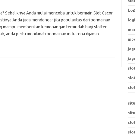
slo
koi
aja? Sebaliknya Anda mulai mencoba untuk bermain Slot Gacor
stinya Anda juga mendengar jika popularitas dari permainan
log
yang mampu memberikan kemenangan termudah bagi slotter.
mpo
, anda perlu menikmati permainan ini karena dijamin
mpo
jag
jag
slo
slo
slo
sit
sit
slo
slo