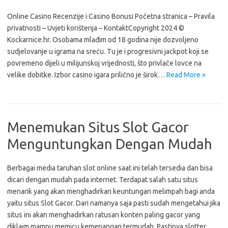
Online Casino Recenzije i Casino Bonusi Početna stranica – Pravila
privatnosti – Uvjeti korištenja – KontaktCopyright 2024 ©
Kockarnice.hr. Osobama mlađim od 18 godina nije dozvoljeno
sudjelovanje u igrama na sreću. Tu je i progresivni jackpot koji se
povremeno dijeli u milijunskoj vrijednosti, što privlače lovce na
velike dobitke. Izbor casino igara prilično je širok…
Read More »
Menemukan Situs Slot Gacor
Menguntungkan Dengan Mudah
Berbagai media taruhan slot online saat ini telah tersedia dan bisa
dicari dengan mudah pada internet. Terdapat salah satu situs
menarik yang akan menghadirkan keuntungan melimpah bagi anda
yaitu situs Slot Gacor. Dari namanya saja pasti sudah mengetahui jika
situs ini akan menghadirkan ratusan konten paling gacor yang
diklaim mampu memicu kemenangan termudah. Pastinya slotter…