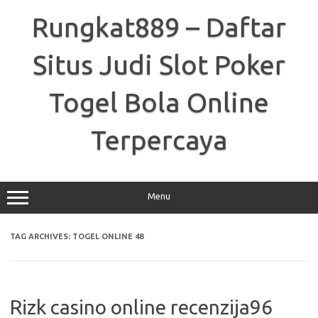
Skip
to
Rungkat889 – Daftar
content
Situs Judi Slot Poker
Togel Bola Online
Terpercaya
Menu
TAG ARCHIVES:
TOGEL ONLINE 48
Rizk casino online recenzija96