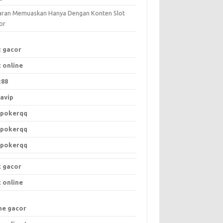
aran Memuaskan Hanya Dengan Konten Slot
or
t gacor
t online
t88
avip
bpokerqq
bpokerqq
bpokerqq
t gacor
t online
e gacor