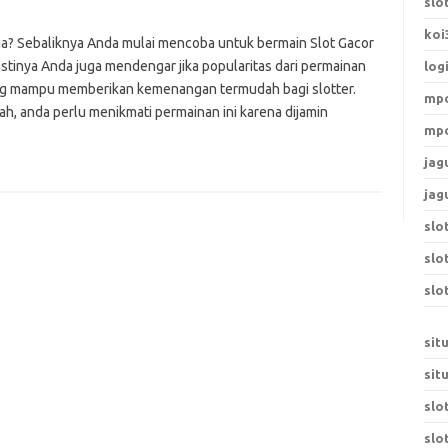
slo
koi
aja? Sebaliknya Anda mulai mencoba untuk bermain Slot Gacor
stinya Anda juga mendengar jika popularitas dari permainan
log
yang mampu memberikan kemenangan termudah bagi slotter.
mpo
, anda perlu menikmati permainan ini karena dijamin
mpo
jag
jag
slo
slo
slo
sit
sit
slo
slo