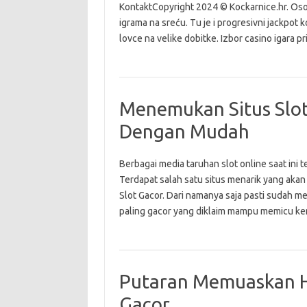
KontaktCopyright 2024 © Kockarnice.hr. Oso
igrama na sreću. Tu je i progresivni jackpot ko
lovce na velike dobitke. Izbor casino igara pr
Menemukan Situs Slo
Dengan Mudah
Berbagai media taruhan slot online saat ini 
Terdapat salah satu situs menarik yang aka
Slot Gacor. Dari namanya saja pasti sudah me
paling gacor yang diklaim mampu memicu k
Putaran Memuaskan H
Gacor