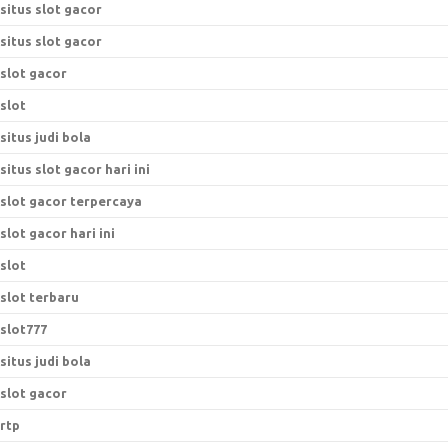
situs slot gacor
situs slot gacor
slot gacor
slot
situs judi bola
situs slot gacor hari ini
slot gacor terpercaya
slot gacor hari ini
slot
slot terbaru
slot777
situs judi bola
slot gacor
rtp