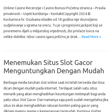
Online Casino Recenzije i Casino Bonusi Početna stranica – Pravila
privatnosti – Uvjeti korištenja – KontaktCopyright 2024 ©
Kockarnice.hr. Osobama mlađim od 18 godina nije dozvoljeno
sudjelovanje u igrama na sreću. Tu je i progresivni jackpot koji se
povremeno dijeli u milijunskoj vrijednosti, što privlače lovce na
velike dobitke. Izbor casino igara prilično je širok…
Read More »
Menemukan Situs Slot Gacor
Menguntungkan Dengan Mudah
Berbagai media taruhan slot online saat ini telah tersedia dan bisa
dicari dengan mudah pada internet. Terdapat salah satu situs
menarik yang akan menghadirkan keuntungan melimpah bagi anda
yaitu situs Slot Gacor. Dari namanya saja pasti sudah mengetahui jika
situs ini akan menghadirkan ratusan konten paling gacor yang
diklaim mampu memicu kemenangan termudah. Pastinya slotter…