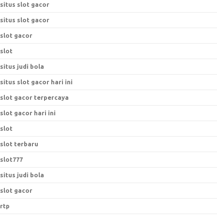
situs slot gacor
situs slot gacor
slot gacor
slot
situs judi bola
situs slot gacor hari ini
slot gacor terpercaya
slot gacor hari ini
slot
slot terbaru
slot777
situs judi bola
slot gacor
rtp