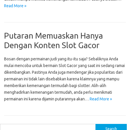
Read More »
Putaran Memuaskan Hanya
Dengan Konten Slot Gacor
Bosan dengan permainan judi yang itu-itu saja? Sebaliknya Anda
mulai mencoba untuk bermain Slot Gacor yang saat ini sedang ramai
dikembangkan. Pastinya Anda juga mendengar jika popularitas dari
permainan ini tidak lain disebabkan karena klaimnya yang mampu
memberikan kemenangan termudah bagi slotter. Alih-alih
menghadirkan kemenangan termudah, anda perlu menikmati
permainan ini karena dijamin putarannya akan…
Read More »
S