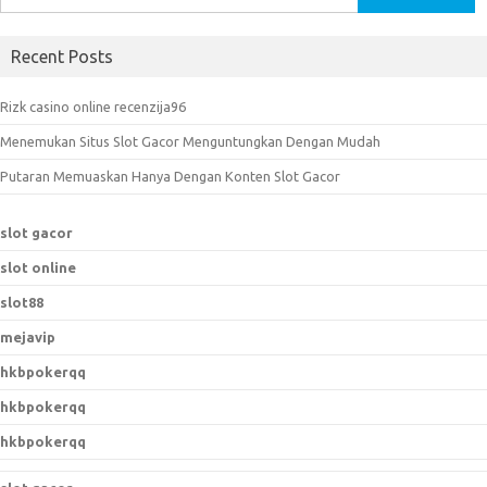
e
a
Recent Posts
r
c
Rizk casino online recenzija96
h
Menemukan Situs Slot Gacor Menguntungkan Dengan Mudah
f
o
Putaran Memuaskan Hanya Dengan Konten Slot Gacor
r
:
slot gacor
slot online
slot88
mejavip
hkbpokerqq
hkbpokerqq
hkbpokerqq