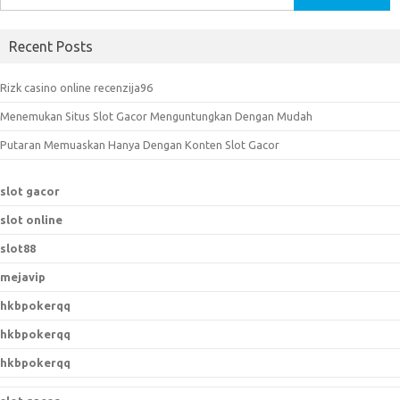
e
a
Recent Posts
r
c
Rizk casino online recenzija96
h
Menemukan Situs Slot Gacor Menguntungkan Dengan Mudah
f
o
Putaran Memuaskan Hanya Dengan Konten Slot Gacor
r
:
slot gacor
slot online
slot88
mejavip
hkbpokerqq
hkbpokerqq
hkbpokerqq