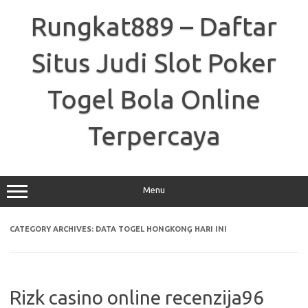
Skip
to
Rungkat889 – Daftar
content
Situs Judi Slot Poker
Togel Bola Online
Terpercaya
Menu
CATEGORY ARCHIVES:
DATA TOGEL HONGKONĢ HARI INI
Rizk casino online recenzija96