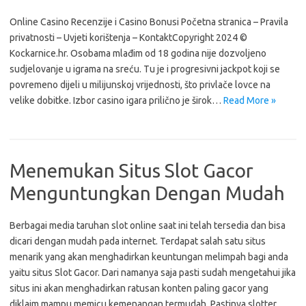
Online Casino Recenzije i Casino Bonusi Početna stranica – Pravila
privatnosti – Uvjeti korištenja – KontaktCopyright 2024 ©
Kockarnice.hr. Osobama mlađim od 18 godina nije dozvoljeno
sudjelovanje u igrama na sreću. Tu je i progresivni jackpot koji se
povremeno dijeli u milijunskoj vrijednosti, što privlače lovce na
velike dobitke. Izbor casino igara prilično je širok…
Read More »
Menemukan Situs Slot Gacor
Menguntungkan Dengan Mudah
Berbagai media taruhan slot online saat ini telah tersedia dan bisa
dicari dengan mudah pada internet. Terdapat salah satu situs
menarik yang akan menghadirkan keuntungan melimpah bagi anda
yaitu situs Slot Gacor. Dari namanya saja pasti sudah mengetahui jika
situs ini akan menghadirkan ratusan konten paling gacor yang
diklaim mampu memicu kemenangan termudah. Pastinya slotter…