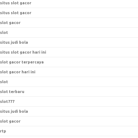
situs slot gacor
situs slot gacor
slot gacor
slot
situs judi bola
situs slot gacor hari ini
slot gacor terpercaya
slot gacor hari ini
slot
slot terbaru
slot777
situs judi bola
slot gacor
rtp