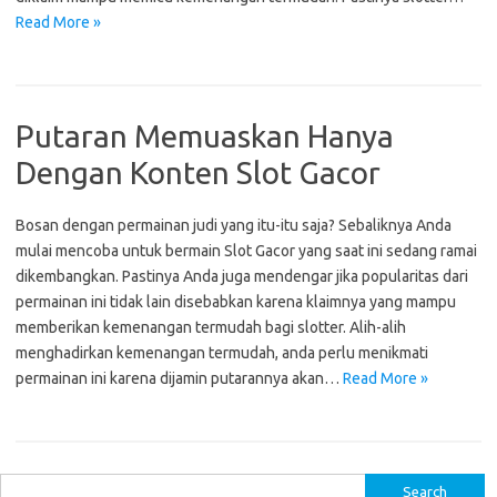
Read More »
Putaran Memuaskan Hanya
Dengan Konten Slot Gacor
Bosan dengan permainan judi yang itu-itu saja? Sebaliknya Anda
mulai mencoba untuk bermain Slot Gacor yang saat ini sedang ramai
dikembangkan. Pastinya Anda juga mendengar jika popularitas dari
permainan ini tidak lain disebabkan karena klaimnya yang mampu
memberikan kemenangan termudah bagi slotter. Alih-alih
menghadirkan kemenangan termudah, anda perlu menikmati
permainan ini karena dijamin putarannya akan…
Read More »
S