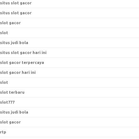
situs slot gacor
situs slot gacor
slot gacor
slot
situs judi bola
situs slot gacor hari ini
slot gacor terpercaya
slot gacor hari ini
slot
slot terbaru
slot777
situs judi bola
slot gacor
rtp