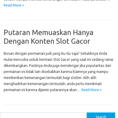
Read More »
Putaran Memuaskan Hanya
Dengan Konten Slot Gacor
Bosan dengan permainan judi yang itu-itu saja? Sebaliknya Anda
mulai mencoba untuk bermain Slot Gacor yang saat ini sedang ramai
dikembangkan. Pastinya Anda juga mendengar jika popularitas dari
permainan ini tidak lain disebabkan karena klaimnya yang mampu
memberikan kemenangan termudah bagi slotter. Alih-alih
menghadirkan kemenangan termudah, anda perlu menikmati
permainan ini karena dijamin putarannya akan…
Read More »
S