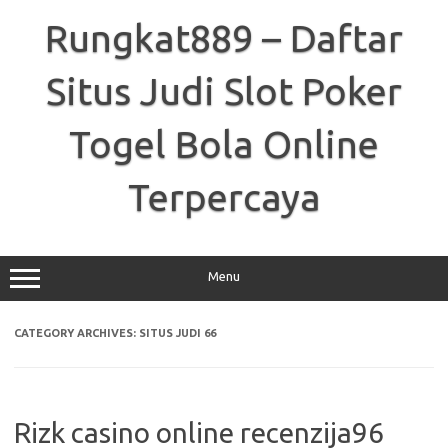
Skip
to
Rungkat889 – Daftar
content
Situs Judi Slot Poker
Togel Bola Online
Terpercaya
Menu
CATEGORY ARCHIVES:
SITUS JUDI 66
Rizk casino online recenzija96