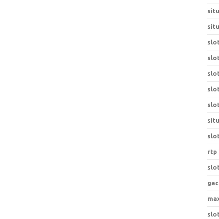
sit
sit
slo
slo
slo
slo
slo
sit
slo
rtp
slo
gac
ma
slo