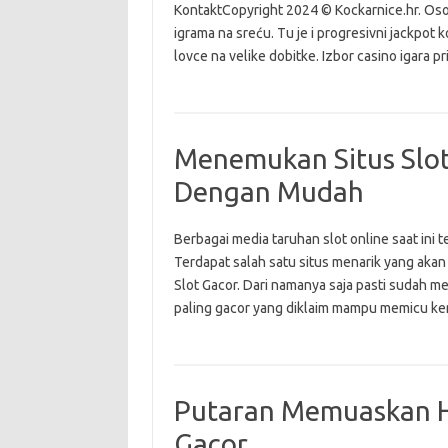
KontaktCopyright 2024 © Kockarnice.hr. Oso
igrama na sreću. Tu je i progresivni jackpot ko
lovce na velike dobitke. Izbor casino igara pr
Menemukan Situs Slo
Dengan Mudah
Berbagai media taruhan slot online saat ini 
Terdapat salah satu situs menarik yang aka
Slot Gacor. Dari namanya saja pasti sudah me
paling gacor yang diklaim mampu memicu k
Putaran Memuaskan H
Gacor