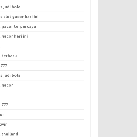
us judi bola
us slot gacor hari ini
t gacor terpercaya
t gacor hari ini
t
t terbaru
t777
us judi bola
t gacor
t 777
or
xwin
t thailand