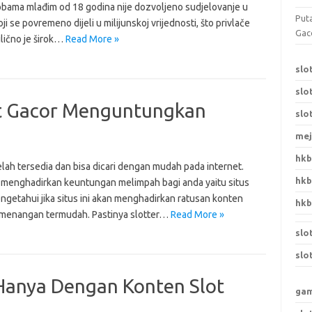
bama mlađim od 18 godina nije dozvoljeno sudjelovanje u
Put
ji se povremeno dijeli u milijunskoj vrijednosti, što privlače
Gac
ilično je širok…
Read More »
slo
slo
t Gacor Menguntungkan
slo
mej
hk
telah tersedia dan bisa dicari dengan mudah pada internet.
hk
n menghadirkan keuntungan melimpah bagi anda yaitu situs
ngetahui jika situs ini akan menghadirkan ratusan konten
hk
emenangan termudah. Pastinya slotter…
Read More »
slo
slo
anya Dengan Konten Slot
gam