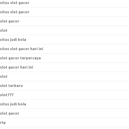
situs slot gacor
situs slot gacor
slot gacor
slot
situs judi bola
situs slot gacor hari ini
slot gacor terpercaya
slot gacor hari ini
slot
slot terbaru
slot777
situs judi bola
slot gacor
rtp