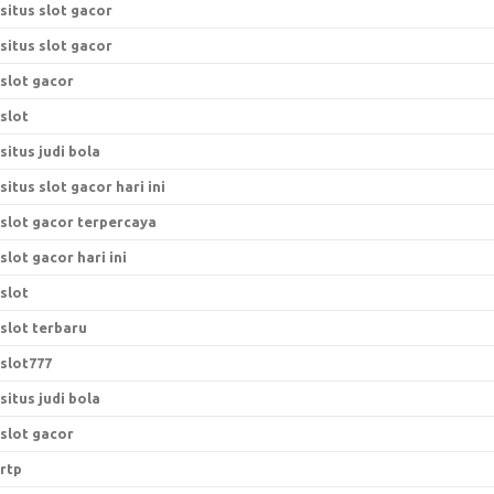
situs slot gacor
situs slot gacor
slot gacor
slot
situs judi bola
situs slot gacor hari ini
slot gacor terpercaya
slot gacor hari ini
slot
slot terbaru
slot777
situs judi bola
slot gacor
rtp