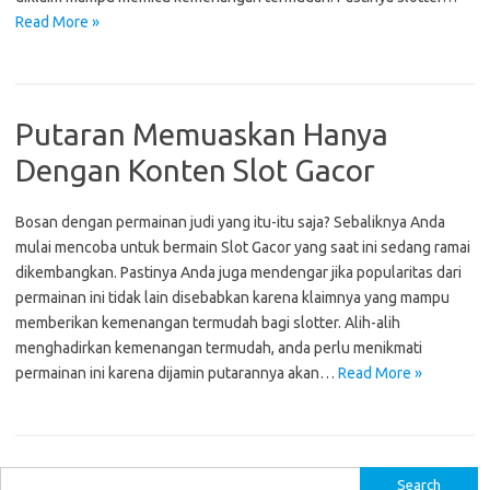
Read More »
Putaran Memuaskan Hanya
Dengan Konten Slot Gacor
Bosan dengan permainan judi yang itu-itu saja? Sebaliknya Anda
mulai mencoba untuk bermain Slot Gacor yang saat ini sedang ramai
dikembangkan. Pastinya Anda juga mendengar jika popularitas dari
permainan ini tidak lain disebabkan karena klaimnya yang mampu
memberikan kemenangan termudah bagi slotter. Alih-alih
menghadirkan kemenangan termudah, anda perlu menikmati
permainan ini karena dijamin putarannya akan…
Read More »
S