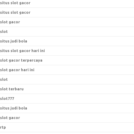
situs slot gacor
situs slot gacor
slot gacor
slot
situs judi bola
situs slot gacor hari ini
slot gacor terpercaya
slot gacor hari ini
slot
slot terbaru
slot777
situs judi bola
slot gacor
rtp