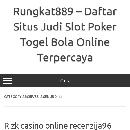
Skip
to
Rungkat889 – Daftar
content
Situs Judi Slot Poker
Togel Bola Online
Terpercaya
Menu
CATEGORY ARCHIVES:
AGEN JUDI 44
Rizk casino online recenzija96