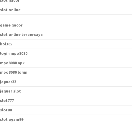
slot gacor
slot online
game gacor
slot online terpercaya
koi365
login mpo8080
mpo8080 apk
mpo8080 login
jaguar33
jaguar slot
slot777
slot88
slot agam99