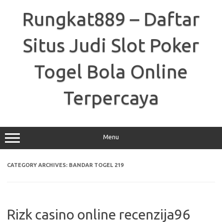
Skip
to
Rungkat889 – Daftar
content
Situs Judi Slot Poker
Togel Bola Online
Terpercaya
Menu
CATEGORY ARCHIVES:
BANDAR TOGEL 219
Rizk casino online recenzija96