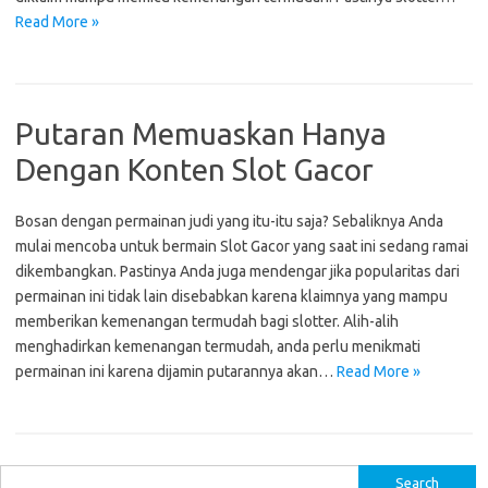
Read More »
Putaran Memuaskan Hanya
Dengan Konten Slot Gacor
Bosan dengan permainan judi yang itu-itu saja? Sebaliknya Anda
mulai mencoba untuk bermain Slot Gacor yang saat ini sedang ramai
dikembangkan. Pastinya Anda juga mendengar jika popularitas dari
permainan ini tidak lain disebabkan karena klaimnya yang mampu
memberikan kemenangan termudah bagi slotter. Alih-alih
menghadirkan kemenangan termudah, anda perlu menikmati
permainan ini karena dijamin putarannya akan…
Read More »
S