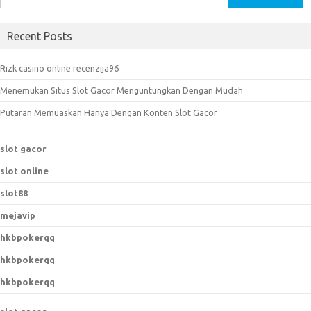
e
a
Recent Posts
r
c
Rizk casino online recenzija96
h
Menemukan Situs Slot Gacor Menguntungkan Dengan Mudah
f
o
Putaran Memuaskan Hanya Dengan Konten Slot Gacor
r
:
slot gacor
slot online
slot88
mejavip
hkbpokerqq
hkbpokerqq
hkbpokerqq