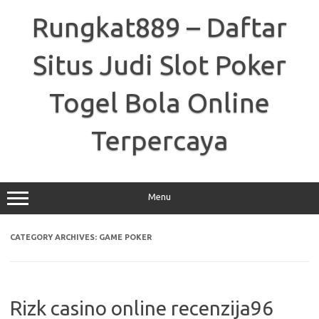
Skip
to
Rungkat889 – Daftar
content
Situs Judi Slot Poker
Togel Bola Online
Terpercaya
Menu
CATEGORY ARCHIVES:
GAME POKER
Rizk casino online recenzija96