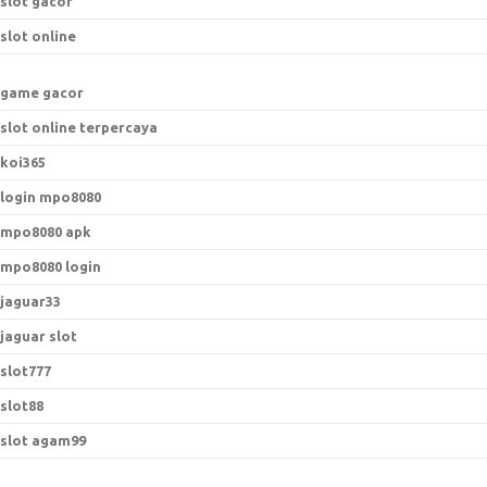
slot gacor
slot online
game gacor
slot online terpercaya
koi365
login mpo8080
mpo8080 apk
mpo8080 login
jaguar33
jaguar slot
slot777
slot88
slot agam99