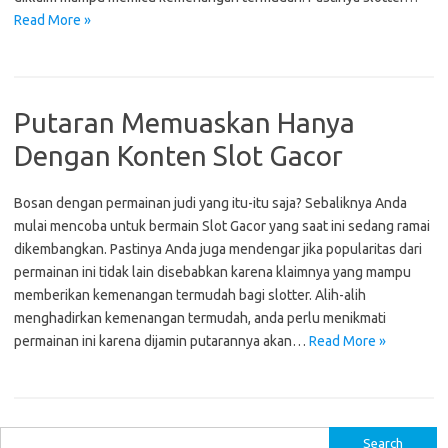
Read More »
Putaran Memuaskan Hanya
Dengan Konten Slot Gacor
Bosan dengan permainan judi yang itu-itu saja? Sebaliknya Anda
mulai mencoba untuk bermain Slot Gacor yang saat ini sedang ramai
dikembangkan. Pastinya Anda juga mendengar jika popularitas dari
permainan ini tidak lain disebabkan karena klaimnya yang mampu
memberikan kemenangan termudah bagi slotter. Alih-alih
menghadirkan kemenangan termudah, anda perlu menikmati
permainan ini karena dijamin putarannya akan…
Read More »
S