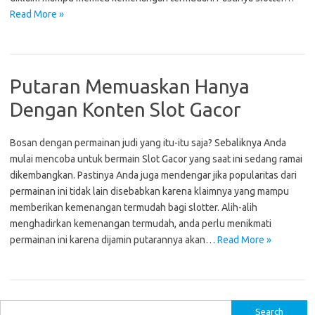
Read More »
Putaran Memuaskan Hanya
Dengan Konten Slot Gacor
Bosan dengan permainan judi yang itu-itu saja? Sebaliknya Anda
mulai mencoba untuk bermain Slot Gacor yang saat ini sedang ramai
dikembangkan. Pastinya Anda juga mendengar jika popularitas dari
permainan ini tidak lain disebabkan karena klaimnya yang mampu
memberikan kemenangan termudah bagi slotter. Alih-alih
menghadirkan kemenangan termudah, anda perlu menikmati
permainan ini karena dijamin putarannya akan…
Read More »
S