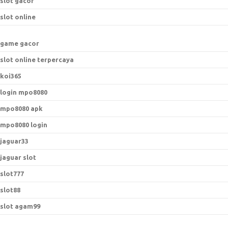
slot gacor
slot online
game gacor
slot online terpercaya
koi365
login mpo8080
mpo8080 apk
mpo8080 login
jaguar33
jaguar slot
slot777
slot88
slot agam99