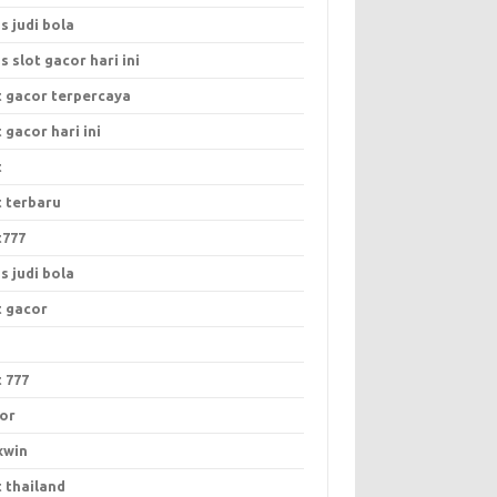
us judi bola
us slot gacor hari ini
t gacor terpercaya
t gacor hari ini
t
t terbaru
t777
us judi bola
t gacor
t 777
or
xwin
t thailand