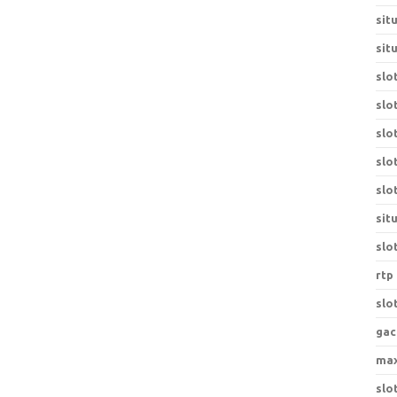
sit
sit
slo
slo
slo
slo
slo
sit
slo
rtp
slo
gac
ma
slo