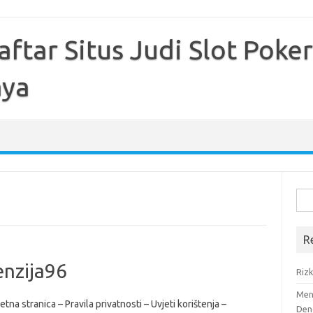
ftar Situs Judi Slot Poke
aya
Sea
for:
R
enzija96
Rizk
Men
na stranica – Pravila privatnosti – Uvjeti korištenja –
Den