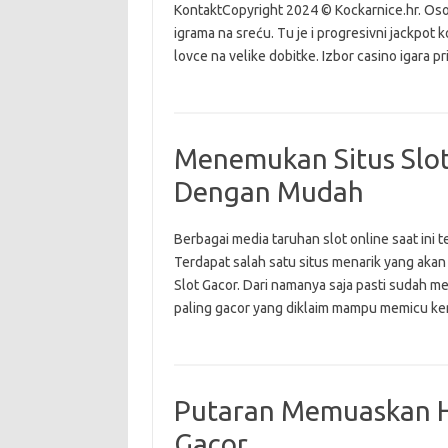
KontaktCopyright 2024 © Kockarnice.hr. Oso
igrama na sreću. Tu je i progresivni jackpot ko
lovce na velike dobitke. Izbor casino igara pr
Menemukan Situs Slo
Dengan Mudah
Berbagai media taruhan slot online saat ini 
Terdapat salah satu situs menarik yang aka
Slot Gacor. Dari namanya saja pasti sudah me
paling gacor yang diklaim mampu memicu k
Putaran Memuaskan H
Gacor