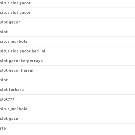
situs slot gacor
situs slot gacor
slot gacor
slot
situs judi bola
situs slot gacor hari ini
slot gacor terpercaya
slot gacor hari ini
slot
slot terbaru
slot777
situs judi bola
slot gacor
rtp