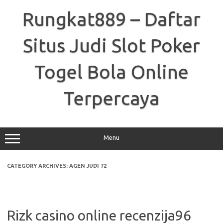
Skip
to
Rungkat889 – Daftar
content
Situs Judi Slot Poker
Togel Bola Online
Terpercaya
Menu
CATEGORY ARCHIVES:
AGEN JUDI 72
Rizk casino online recenzija96