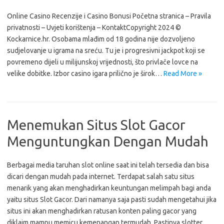
Online Casino Recenzije i Casino Bonusi Početna stranica – Pravila
privatnosti – Uvjeti korištenja – KontaktCopyright 2024 ©
Kockarnice.hr. Osobama mlađim od 18 godina nije dozvoljeno
sudjelovanje u igrama na sreću. Tu je i progresivni jackpot koji se
povremeno dijeli u milijunskoj vrijednosti, što privlače lovce na
velike dobitke. Izbor casino igara prilično je širok…
Read More »
Menemukan Situs Slot Gacor
Menguntungkan Dengan Mudah
Berbagai media taruhan slot online saat ini telah tersedia dan bisa
dicari dengan mudah pada internet. Terdapat salah satu situs
menarik yang akan menghadirkan keuntungan melimpah bagi anda
yaitu situs Slot Gacor. Dari namanya saja pasti sudah mengetahui jika
situs ini akan menghadirkan ratusan konten paling gacor yang
diklaim mampu memicu kemenangan termudah. Pastinya slotter…