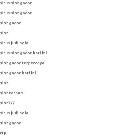
situs slot gacor
situs slot gacor
slot gacor
slot
situs judi bola
situs slot gacor hari ini
slot gacor terpercaya
slot gacor hari ini
slot
slot terbaru
slot777
situs judi bola
slot gacor
rtp