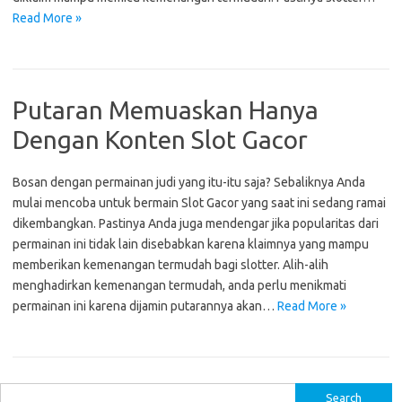
Read More »
Putaran Memuaskan Hanya
Dengan Konten Slot Gacor
Bosan dengan permainan judi yang itu-itu saja? Sebaliknya Anda
mulai mencoba untuk bermain Slot Gacor yang saat ini sedang ramai
dikembangkan. Pastinya Anda juga mendengar jika popularitas dari
permainan ini tidak lain disebabkan karena klaimnya yang mampu
memberikan kemenangan termudah bagi slotter. Alih-alih
menghadirkan kemenangan termudah, anda perlu menikmati
permainan ini karena dijamin putarannya akan…
Read More »
S