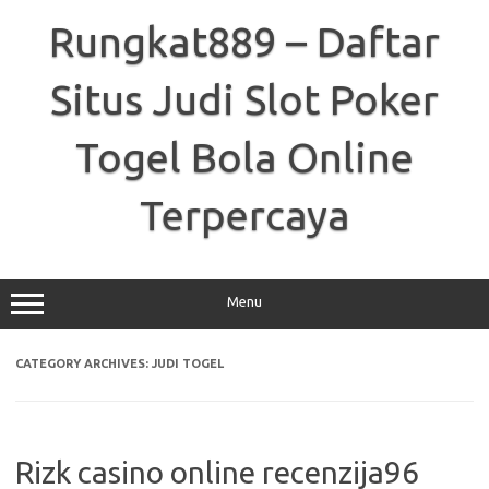
Skip
to
Rungkat889 – Daftar
content
Situs Judi Slot Poker
Togel Bola Online
Terpercaya
Menu
CATEGORY ARCHIVES:
JUDI TOGEL
Rizk casino online recenzija96