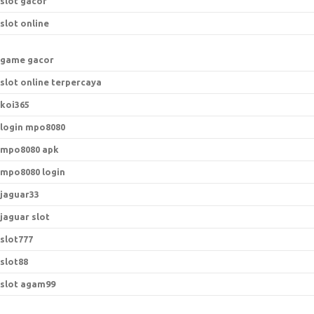
slot gacor
slot online
game gacor
slot online terpercaya
koi365
login mpo8080
mpo8080 apk
mpo8080 login
jaguar33
jaguar slot
slot777
slot88
slot agam99