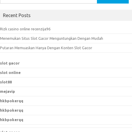
e
a
Recent Posts
r
c
Rizk casino online recenzija96
h
Menemukan Situs Slot Gacor Menguntungkan Dengan Mudah
f
o
Putaran Memuaskan Hanya Dengan Konten Slot Gacor
r
:
slot gacor
slot online
slot88
mejavip
hkbpokerqq
hkbpokerqq
hkbpokerqq