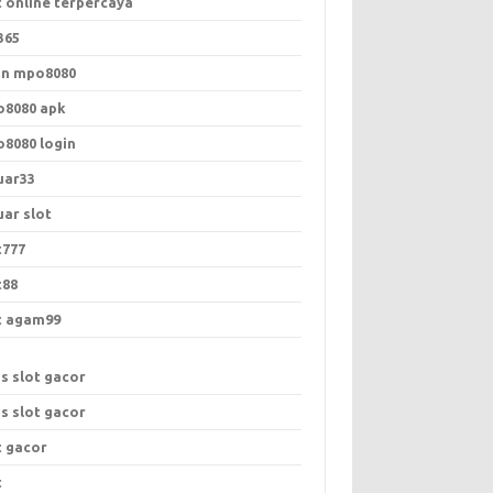
t online terpercaya
365
in mpo8080
8080 apk
8080 login
uar33
uar slot
t777
t88
t agam99
us slot gacor
us slot gacor
t gacor
t