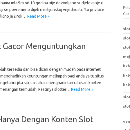
bama mlađim od 18 godina nije dozvoljeno sudjelovanje u
Put
ji se povremeno dijeli u milijunskoj vrijednosti, što privlače
Gac
ilično je širok…
Read More »
slo
slo
t Gacor Menguntungkan
slo
mej
hk
telah tersedia dan bisa dicari dengan mudah pada internet.
hk
n menghadirkan keuntungan melimpah bagi anda yaitu situs
ngetahui jika situs ini akan menghadirkan ratusan konten
hk
emenangan termudah. Pastinya slotter…
Read More »
slo
slo
anya Dengan Konten Slot
gam