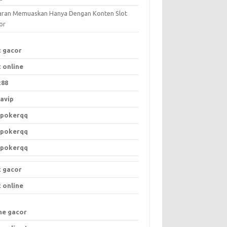
aran Memuaskan Hanya Dengan Konten Slot
or
t gacor
t online
t88
avip
bpokerqq
bpokerqq
bpokerqq
t gacor
t online
e gacor