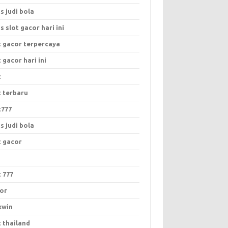
us judi bola
us slot gacor hari ini
t gacor terpercaya
t gacor hari ini
t
t terbaru
t777
us judi bola
t gacor
t 777
or
xwin
t thailand