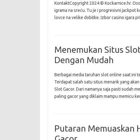
KontaktCopyright 2024 © Kockarnice.hr. Oso
igrama na sreću. Tu je i progresivni jackpot ko
lovce na velike dobitke. Izbor casino igara pr
Menemukan Situs Slo
Dengan Mudah
Berbagai media taruhan slot online saat ini 
Terdapat salah satu situs menarik yang aka
Slot Gacor. Dari namanya saja pasti sudah me
paling gacor yang diklaim mampu memicu k
Putaran Memuaskan H
Gacor