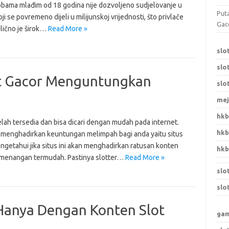
bama mlađim od 18 godina nije dozvoljeno sudjelovanje u
Put
ji se povremeno dijeli u milijunskoj vrijednosti, što privlače
Gac
ilično je širok…
Read More »
slo
slo
t Gacor Menguntungkan
slo
mej
hk
telah tersedia dan bisa dicari dengan mudah pada internet.
hk
n menghadirkan keuntungan melimpah bagi anda yaitu situs
ngetahui jika situs ini akan menghadirkan ratusan konten
hk
emenangan termudah. Pastinya slotter…
Read More »
slo
slo
anya Dengan Konten Slot
gam