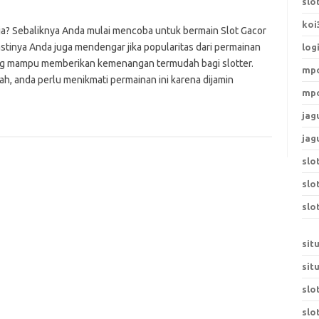
slo
koi
aja? Sebaliknya Anda mulai mencoba untuk bermain Slot Gacor
stinya Anda juga mendengar jika popularitas dari permainan
log
yang mampu memberikan kemenangan termudah bagi slotter.
mpo
, anda perlu menikmati permainan ini karena dijamin
mpo
jag
jag
slo
slo
slo
sit
sit
slo
slo