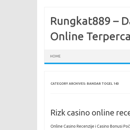
Skip
to
content
Rungkat889 – Da
Online Terperc
HOME
CATEGORY ARCHIVES:
BANDAR TOGEL 143
Rizk casino online rec
Online Casino Recenzije i Casino Bonusi Počet