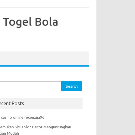
r Togel Bola
rch
ecent Posts
 casino online recenzija96
emukan Situs Slot Gacor Menguntungkan
gan Mudah