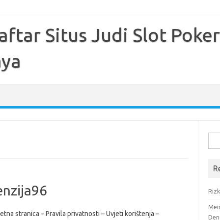
ftar Situs Judi Slot Poke
aya
Sea
for:
R
enzija96
Rizk
Men
na stranica – Pravila privatnosti – Uvjeti korištenja –
Den