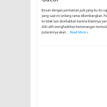
Bosan dengan permainan judi yang itu-itu s
yang saat ini sedang ramai dikembangkan. Pa
ini tidak lain disebabkan karena klaimnya 
Alih-alih menghadirkan kemenangan termudah
putarannya akan…
Read More »