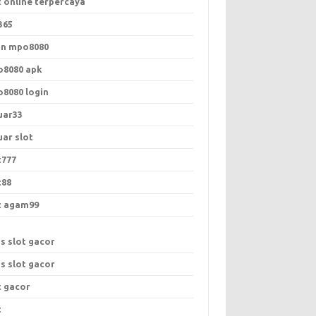
t online terpercaya
365
in mpo8080
8080 apk
8080 login
uar33
uar slot
t777
t88
t agam99
us slot gacor
us slot gacor
t gacor
t