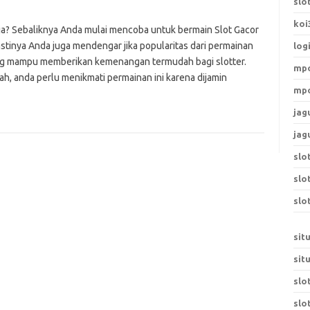
slo
koi
aja? Sebaliknya Anda mulai mencoba untuk bermain Slot Gacor
stinya Anda juga mendengar jika popularitas dari permainan
log
yang mampu memberikan kemenangan termudah bagi slotter.
mpo
, anda perlu menikmati permainan ini karena dijamin
mpo
jag
jag
slo
slo
slo
sit
sit
slo
slo