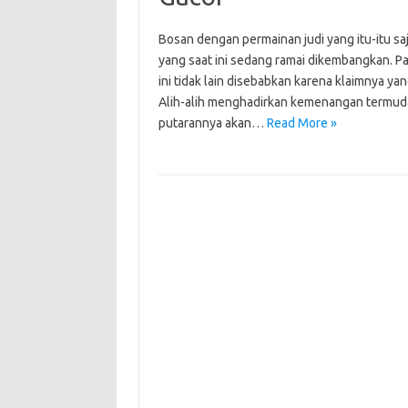
Bosan dengan permainan judi yang itu-itu s
yang saat ini sedang ramai dikembangkan. Pa
ini tidak lain disebabkan karena klaimnya 
Alih-alih menghadirkan kemenangan termudah
putarannya akan…
Read More »