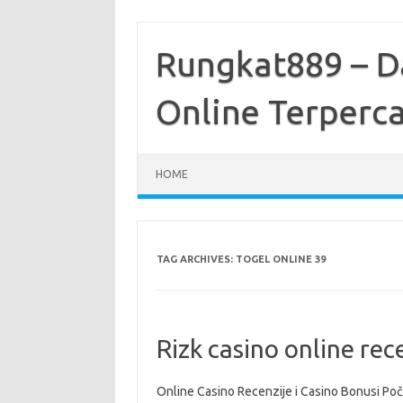
Skip
to
content
Rungkat889 – Da
Online Terperc
HOME
TAG ARCHIVES:
TOGEL ONLINE 39
Rizk casino online rec
Online Casino Recenzije i Casino Bonusi Počet