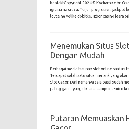
KontaktCopyright 2024 © Kockarnice.hr. Oso
igrama na sreću. Tu je i progresivni jackpot ko
lovce na velike dobitke. Izbor casino igara pr
Menemukan Situs Slo
Dengan Mudah
Berbagai media taruhan slot online saat ini 
Terdapat salah satu situs menarik yang aka
Slot Gacor. Dari namanya saja pasti sudah me
paling gacor yang diklaim mampu memicu k
Putaran Memuaskan H
Gacor