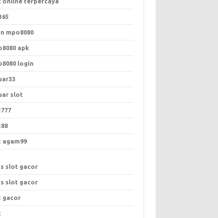
t online terpercaya
365
in mpo8080
8080 apk
8080 login
uar33
uar slot
t777
t88
t agam99
us slot gacor
us slot gacor
t gacor
t