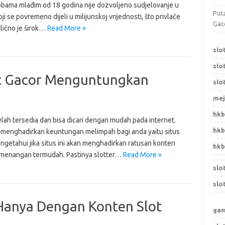
bama mlađim od 18 godina nije dozvoljeno sudjelovanje u
Put
ji se povremeno dijeli u milijunskoj vrijednosti, što privlače
Gac
ilično je širok…
Read More »
slo
slo
t Gacor Menguntungkan
slo
mej
hk
telah tersedia dan bisa dicari dengan mudah pada internet.
hk
n menghadirkan keuntungan melimpah bagi anda yaitu situs
ngetahui jika situs ini akan menghadirkan ratusan konten
hk
emenangan termudah. Pastinya slotter…
Read More »
slo
slo
anya Dengan Konten Slot
gam