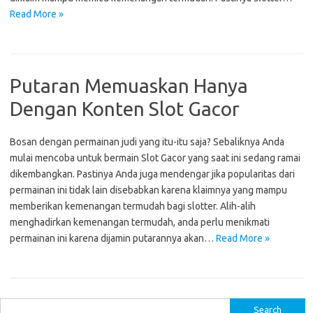
Read More »
Putaran Memuaskan Hanya
Dengan Konten Slot Gacor
Bosan dengan permainan judi yang itu-itu saja? Sebaliknya Anda
mulai mencoba untuk bermain Slot Gacor yang saat ini sedang ramai
dikembangkan. Pastinya Anda juga mendengar jika popularitas dari
permainan ini tidak lain disebabkan karena klaimnya yang mampu
memberikan kemenangan termudah bagi slotter. Alih-alih
menghadirkan kemenangan termudah, anda perlu menikmati
permainan ini karena dijamin putarannya akan…
Read More »
S