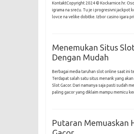
KontaktCopyright 2024 © Kockarnice.hr. Oso
igrama na sreću. Tu je i progresivni jackpot ko
lovce na velike dobitke. Izbor casino igara pr
Menemukan Situs Slo
Dengan Mudah
Berbagai media taruhan slot online saat ini 
Terdapat salah satu situs menarik yang aka
Slot Gacor. Dari namanya saja pasti sudah me
paling gacor yang diklaim mampu memicu k
Putaran Memuaskan H
Gacor