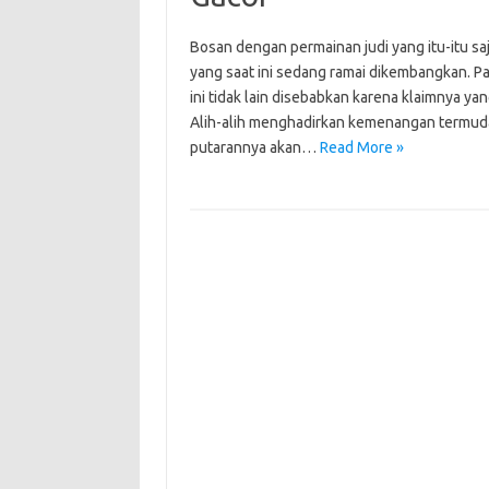
Bosan dengan permainan judi yang itu-itu s
yang saat ini sedang ramai dikembangkan. Pa
ini tidak lain disebabkan karena klaimnya 
Alih-alih menghadirkan kemenangan termudah
putarannya akan…
Read More »