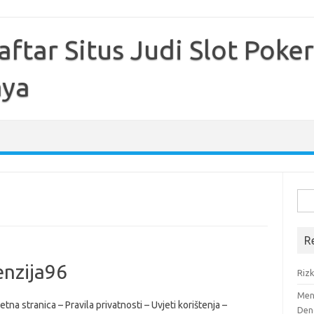
ftar Situs Judi Slot Poke
aya
Sea
for:
R
enzija96
Rizk
Men
na stranica – Pravila privatnosti – Uvjeti korištenja –
Den