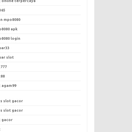
t online terpercaya
365
in mpo8080
8080 apk
8080 login
uar33
uar slot
t777
t88
t agam99
us slot gacor
us slot gacor
t gacor
t