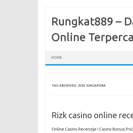
Skip
to
content
Rungkat889 – Da
Online Terperc
HOME
TAG ARCHIVES:
JUDI SINGAPURA
Rizk casino online rec
Online Casino Recenzije i Casino Bonusi Počet