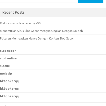
e
a
Recent Posts
r
c
Rizk casino online recenzija96
h
Menemukan Situs Slot Gacor Menguntungkan Dengan Mudah
f
o
Putaran Memuaskan Hanya Dengan Konten Slot Gacor
r
:
slot gacor
slot online
slot88
mejavip
hkbpokerqq
hkbpokerqq
hkbpokerqq