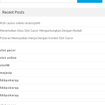
e
a
Recent Posts
r
c
Rizk casino online recenzija96
h
Menemukan Situs Slot Gacor Menguntungkan Dengan Mudah
f
o
Putaran Memuaskan Hanya Dengan Konten Slot Gacor
r
:
slot gacor
slot online
slot88
mejavip
hkbpokerqq
hkbpokerqq
hkbpokerqq