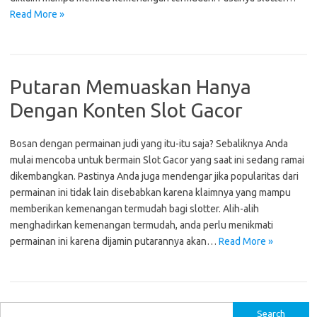
Read More »
Putaran Memuaskan Hanya
Dengan Konten Slot Gacor
Bosan dengan permainan judi yang itu-itu saja? Sebaliknya Anda
mulai mencoba untuk bermain Slot Gacor yang saat ini sedang ramai
dikembangkan. Pastinya Anda juga mendengar jika popularitas dari
permainan ini tidak lain disebabkan karena klaimnya yang mampu
memberikan kemenangan termudah bagi slotter. Alih-alih
menghadirkan kemenangan termudah, anda perlu menikmati
permainan ini karena dijamin putarannya akan…
Read More »
S