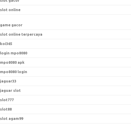
slot gacor
slot online
game gacor
slot online terpercaya
koi365
login mpo8080
mpo8080 apk
mpo8080 login
jaguar33
jaguar slot
slot777
slot88
slot agam99