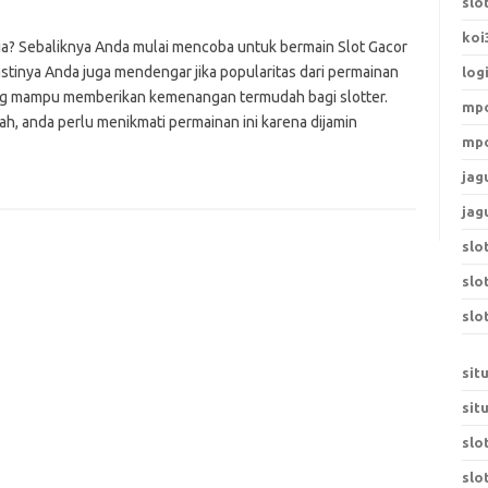
slo
koi
aja? Sebaliknya Anda mulai mencoba untuk bermain Slot Gacor
stinya Anda juga mendengar jika popularitas dari permainan
log
yang mampu memberikan kemenangan termudah bagi slotter.
mpo
, anda perlu menikmati permainan ini karena dijamin
mpo
jag
jag
slo
slo
slo
sit
sit
slo
slo