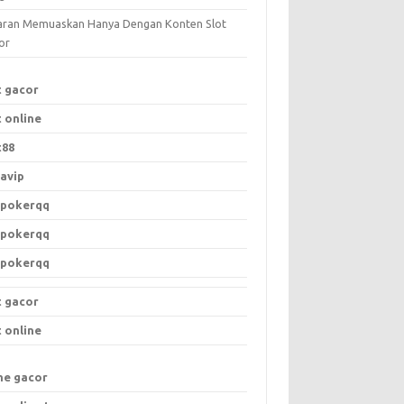
aran Memuaskan Hanya Dengan Konten Slot
or
t gacor
t online
t88
avip
bpokerqq
bpokerqq
bpokerqq
t gacor
t online
e gacor