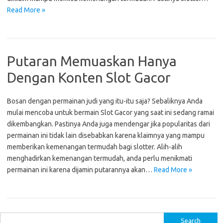
Read More »
Putaran Memuaskan Hanya
Dengan Konten Slot Gacor
Bosan dengan permainan judi yang itu-itu saja? Sebaliknya Anda
mulai mencoba untuk bermain Slot Gacor yang saat ini sedang ramai
dikembangkan. Pastinya Anda juga mendengar jika popularitas dari
permainan ini tidak lain disebabkan karena klaimnya yang mampu
memberikan kemenangan termudah bagi slotter. Alih-alih
menghadirkan kemenangan termudah, anda perlu menikmati
permainan ini karena dijamin putarannya akan…
Read More »
S