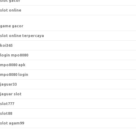
slot gacor
slot online
game gacor
slot online terpercaya
koi365
login mpo8080
mpo8080 apk
mpo8080 login
jaguar33
jaguar slot
slot777
slot88
slot agam99