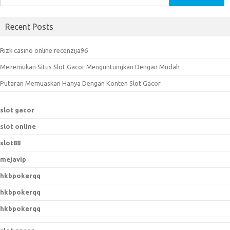
e
a
Recent Posts
r
c
Rizk casino online recenzija96
h
Menemukan Situs Slot Gacor Menguntungkan Dengan Mudah
f
o
Putaran Memuaskan Hanya Dengan Konten Slot Gacor
r
:
slot gacor
slot online
slot88
mejavip
hkbpokerqq
hkbpokerqq
hkbpokerqq