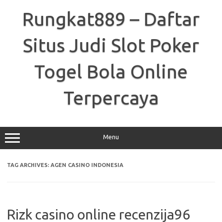
Skip
to
Rungkat889 – Daftar
content
Situs Judi Slot Poker
Togel Bola Online
Terpercaya
Menu
TAG ARCHIVES:
AGEN CASINO INDONESIA
Rizk casino online recenzija96