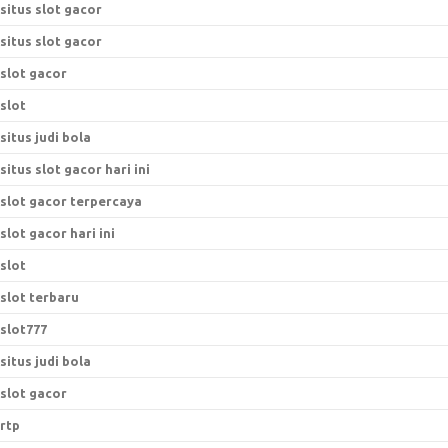
situs slot gacor
situs slot gacor
slot gacor
slot
situs judi bola
situs slot gacor hari ini
slot gacor terpercaya
slot gacor hari ini
slot
slot terbaru
slot777
situs judi bola
slot gacor
rtp