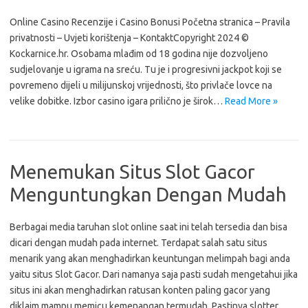
Online Casino Recenzije i Casino Bonusi Početna stranica – Pravila
privatnosti – Uvjeti korištenja – KontaktCopyright 2024 ©
Kockarnice.hr. Osobama mlađim od 18 godina nije dozvoljeno
sudjelovanje u igrama na sreću. Tu je i progresivni jackpot koji se
povremeno dijeli u milijunskoj vrijednosti, što privlače lovce na
velike dobitke. Izbor casino igara prilično je širok…
Read More »
Menemukan Situs Slot Gacor
Menguntungkan Dengan Mudah
Berbagai media taruhan slot online saat ini telah tersedia dan bisa
dicari dengan mudah pada internet. Terdapat salah satu situs
menarik yang akan menghadirkan keuntungan melimpah bagi anda
yaitu situs Slot Gacor. Dari namanya saja pasti sudah mengetahui jika
situs ini akan menghadirkan ratusan konten paling gacor yang
diklaim mampu memicu kemenangan termudah. Pastinya slotter…