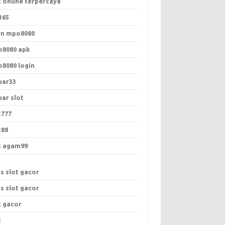
t online terpercaya
365
in mpo8080
8080 apk
8080 login
uar33
uar slot
t777
t88
t agam99
us slot gacor
us slot gacor
t gacor
t