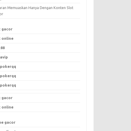
aran Memuaskan Hanya Dengan Konten Slot
or
t gacor
t online
t88
avip
bpokerqq
bpokerqq
bpokerqq
t gacor
t online
e gacor