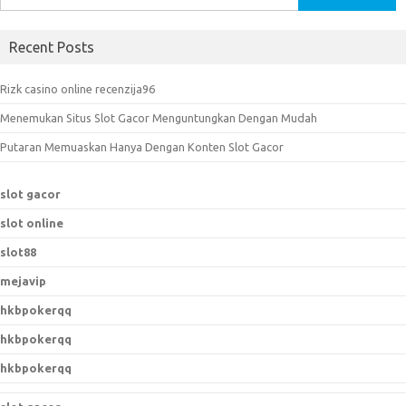
e
a
Recent Posts
r
c
Rizk casino online recenzija96
h
Menemukan Situs Slot Gacor Menguntungkan Dengan Mudah
f
o
Putaran Memuaskan Hanya Dengan Konten Slot Gacor
r
:
slot gacor
slot online
slot88
mejavip
hkbpokerqq
hkbpokerqq
hkbpokerqq