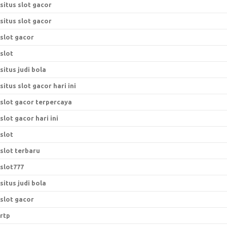
situs slot gacor
situs slot gacor
slot gacor
slot
situs judi bola
situs slot gacor hari ini
slot gacor terpercaya
slot gacor hari ini
slot
slot terbaru
slot777
situs judi bola
slot gacor
rtp