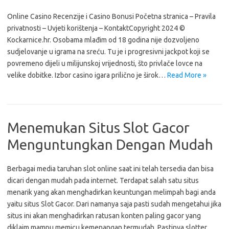
Online Casino Recenzije i Casino Bonusi Početna stranica – Pravila
privatnosti – Uvjeti korištenja – KontaktCopyright 2024 ©
Kockarnice.hr. Osobama mlađim od 18 godina nije dozvoljeno
sudjelovanje u igrama na sreću. Tu je i progresivni jackpot koji se
povremeno dijeli u milijunskoj vrijednosti, što privlače lovce na
velike dobitke. Izbor casino igara prilično je širok…
Read More »
Menemukan Situs Slot Gacor
Menguntungkan Dengan Mudah
Berbagai media taruhan slot online saat ini telah tersedia dan bisa
dicari dengan mudah pada internet. Terdapat salah satu situs
menarik yang akan menghadirkan keuntungan melimpah bagi anda
yaitu situs Slot Gacor. Dari namanya saja pasti sudah mengetahui jika
situs ini akan menghadirkan ratusan konten paling gacor yang
diklaim mampu memicu kemenangan termudah. Pastinya slotter…