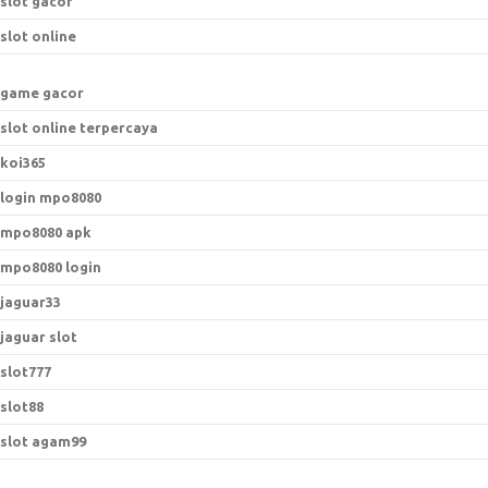
slot gacor
slot online
game gacor
slot online terpercaya
koi365
login mpo8080
mpo8080 apk
mpo8080 login
jaguar33
jaguar slot
slot777
slot88
slot agam99