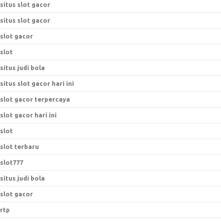
situs slot gacor
situs slot gacor
slot gacor
slot
situs judi bola
situs slot gacor hari ini
slot gacor terpercaya
slot gacor hari ini
slot
slot terbaru
slot777
situs judi bola
slot gacor
rtp