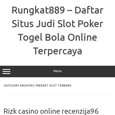
Skip
to
Rungkat889 – Daftar
content
Situs Judi Slot Poker
Togel Bola Online
Terpercaya
Menu
CATEGORY ARCHIVES:
FREEBET SLOT TERBARU
Rizk casino online recenzija96