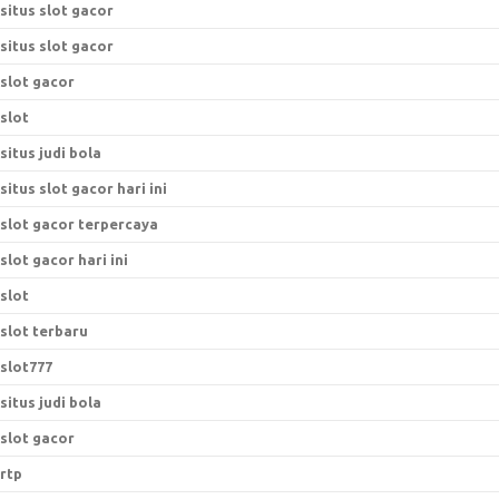
situs slot gacor
situs slot gacor
slot gacor
slot
situs judi bola
situs slot gacor hari ini
slot gacor terpercaya
slot gacor hari ini
slot
slot terbaru
slot777
situs judi bola
slot gacor
rtp