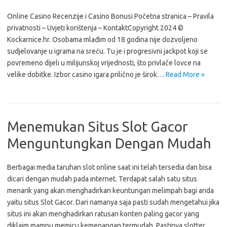
Online Casino Recenzije i Casino Bonusi Početna stranica – Pravila
privatnosti – Uvjeti korištenja – KontaktCopyright 2024 ©
Kockarnice.hr. Osobama mlađim od 18 godina nije dozvoljeno
sudjelovanje u igrama na sreću. Tu je i progresivni jackpot koji se
povremeno dijeli u milijunskoj vrijednosti, što privlače lovce na
velike dobitke. Izbor casino igara prilično je širok…
Read More »
Menemukan Situs Slot Gacor
Menguntungkan Dengan Mudah
Berbagai media taruhan slot online saat ini telah tersedia dan bisa
dicari dengan mudah pada internet. Terdapat salah satu situs
menarik yang akan menghadirkan keuntungan melimpah bagi anda
yaitu situs Slot Gacor. Dari namanya saja pasti sudah mengetahui jika
situs ini akan menghadirkan ratusan konten paling gacor yang
diklaim mampu memicu kemenangan termudah. Pastinya slotter…