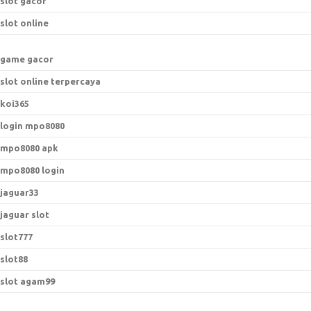
slot gacor
slot online
game gacor
slot online terpercaya
koi365
login mpo8080
mpo8080 apk
mpo8080 login
jaguar33
jaguar slot
slot777
slot88
slot agam99