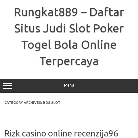
Skip
to
Rungkat889 – Daftar
content
Situs Judi Slot Poker
Togel Bola Online
Terpercaya
Menu
CATEGORY ARCHIVES:
BOS SLOT
Rizk casino online recenzija96