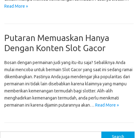
Read More »
Putaran Memuaskan Hanya
Dengan Konten Slot Gacor
Bosan dengan permainan judi yang itu-itu saja? Sebaliknya Anda
mulai mencoba untuk bermain Slot Gacor yang saat ini sedang ramai
dikembangkan. Pastinya Anda juga mendengar jika popularitas dari
permainan ini tidak lain disebabkan karena klaimnya yang mampu
memberikan kemenangan termudah bagi slotter. Alih-alih
menghadirkan kemenangan termudah, anda perlu menikmati
permainan ini karena dijamin putarannya akan…
Read More »
S