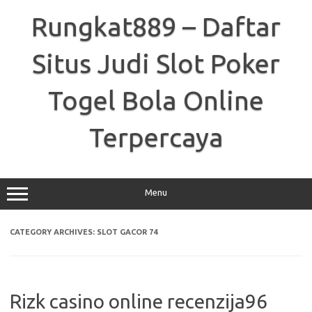
Skip
to
Rungkat889 – Daftar
content
Situs Judi Slot Poker
Togel Bola Online
Terpercaya
Menu
CATEGORY ARCHIVES:
SLOT GACOR 74
Rizk casino online recenzija96