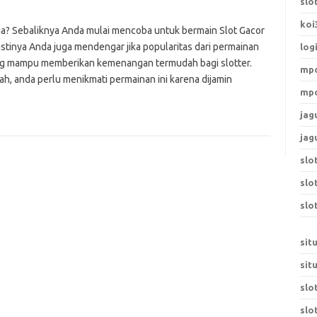
slo
koi
aja? Sebaliknya Anda mulai mencoba untuk bermain Slot Gacor
stinya Anda juga mendengar jika popularitas dari permainan
log
yang mampu memberikan kemenangan termudah bagi slotter.
mpo
, anda perlu menikmati permainan ini karena dijamin
mpo
jag
jag
slo
slo
slo
sit
sit
slo
slo