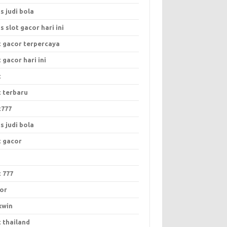
us judi bola
us slot gacor hari ini
t gacor terpercaya
t gacor hari ini
t
t terbaru
t777
us judi bola
t gacor
t 777
or
xwin
t thailand