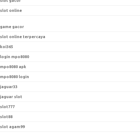
slot gacor
slot online
game gacor
slot online terpercaya
koi365
login mpo8080
mpo8080 apk
mpo8080 login
jaguar33
jaguar slot
slot777
slot88
slot agam99