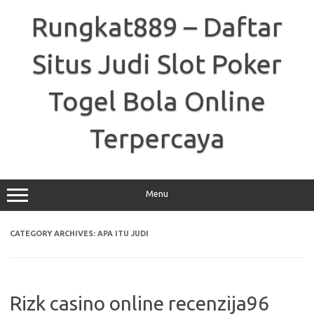
Skip
to
Rungkat889 – Daftar
content
Situs Judi Slot Poker
Togel Bola Online
Terpercaya
Menu
CATEGORY ARCHIVES:
APA ITU JUDI
Rizk casino online recenzija96